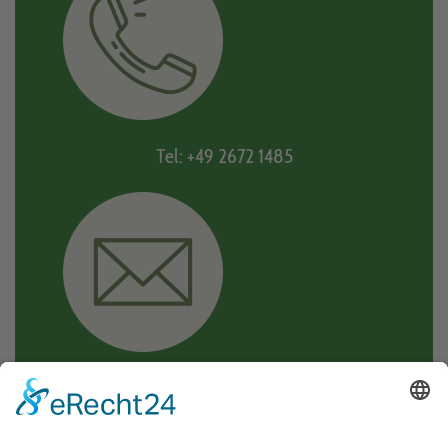
Tel: +49 2672 1485
Mail: moselkern@vgcochem.de
KONTAKTFORMULAR